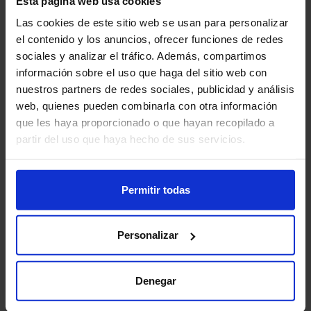
Esta página web usa cookies
Continuar con Google
Las cookies de este sitio web se usan para personalizar
el contenido y los anuncios, ofrecer funciones de redes
sociales y analizar el tráfico. Además, compartimos
El uso por parte de Pupilz y la transferencia a cualquier otra
aplicación de la información recibida de las APIs de Google se ajusta
información sobre el uso que haga del sitio web con
a la
Política de Datos de Usuario de los Servicios de API de Google
,
nuestros partners de redes sociales, publicidad y análisis
incluidos los requisitos de Uso Limitado.
web, quienes pueden combinarla con otra información
que les haya proporcionado o que hayan recopilado a
partir del uso que haya hecho de sus servicios.
Permitir todas
Personalizar
Denegar
Contacto
Blog