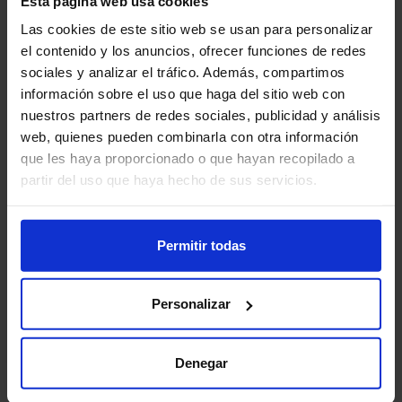
Esta página web usa cookies
Continuar con Google
Las cookies de este sitio web se usan para personalizar
el contenido y los anuncios, ofrecer funciones de redes
sociales y analizar el tráfico. Además, compartimos
El uso por parte de Pupilz y la transferencia a cualquier otra
aplicación de la información recibida de las APIs de Google se ajusta
información sobre el uso que haga del sitio web con
a la
Política de Datos de Usuario de los Servicios de API de Google
,
nuestros partners de redes sociales, publicidad y análisis
incluidos los requisitos de Uso Limitado.
web, quienes pueden combinarla con otra información
que les haya proporcionado o que hayan recopilado a
partir del uso que haya hecho de sus servicios.
Permitir todas
Personalizar
Denegar
Contacto
Blog