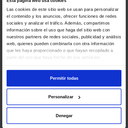
Esta página web usa cookies
Continuar con Google
Las cookies de este sitio web se usan para personalizar
el contenido y los anuncios, ofrecer funciones de redes
sociales y analizar el tráfico. Además, compartimos
El uso por parte de Pupilz y la transferencia a cualquier otra
aplicación de la información recibida de las APIs de Google se ajusta
información sobre el uso que haga del sitio web con
a la
Política de Datos de Usuario de los Servicios de API de Google
,
nuestros partners de redes sociales, publicidad y análisis
incluidos los requisitos de Uso Limitado.
web, quienes pueden combinarla con otra información
que les haya proporcionado o que hayan recopilado a
partir del uso que haya hecho de sus servicios.
Permitir todas
Personalizar
Denegar
Contacto
Blog