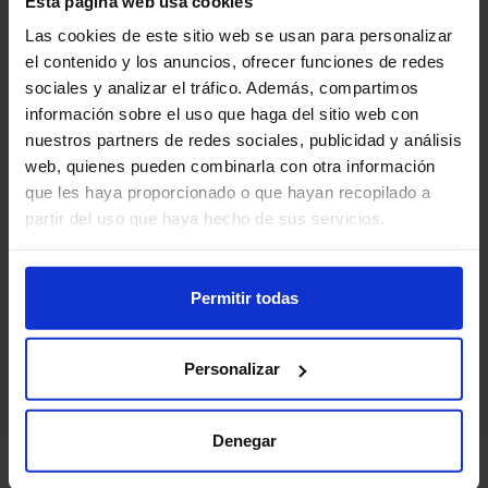
Esta página web usa cookies
Continuar con Google
Las cookies de este sitio web se usan para personalizar
el contenido y los anuncios, ofrecer funciones de redes
sociales y analizar el tráfico. Además, compartimos
El uso por parte de Pupilz y la transferencia a cualquier otra
aplicación de la información recibida de las APIs de Google se ajusta
información sobre el uso que haga del sitio web con
a la
Política de Datos de Usuario de los Servicios de API de Google
,
nuestros partners de redes sociales, publicidad y análisis
incluidos los requisitos de Uso Limitado.
web, quienes pueden combinarla con otra información
que les haya proporcionado o que hayan recopilado a
partir del uso que haya hecho de sus servicios.
Permitir todas
Personalizar
Denegar
Contacto
Blog